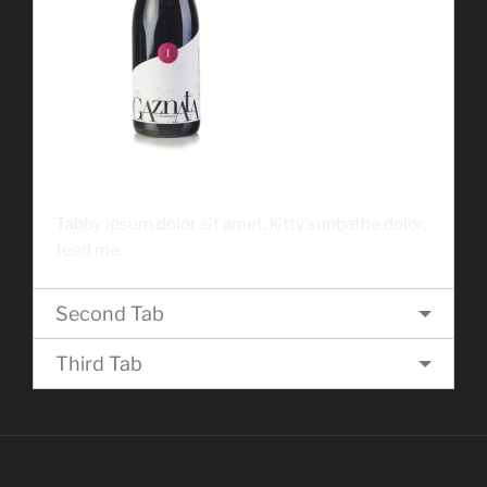
Tabby ipsum dolor sit amet, kitty sunbathe dolor,
feed me.
Second Tab
Third Tab