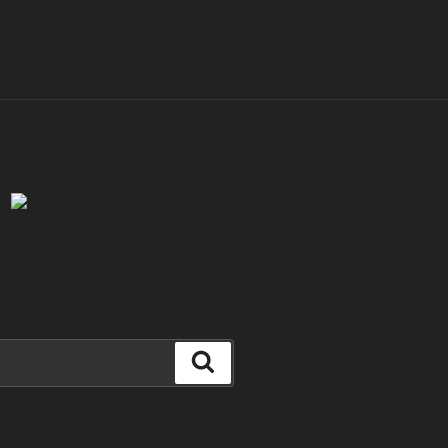
Buscar