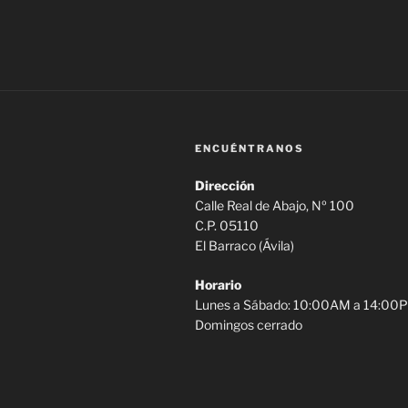
ENCUÉNTRANOS
Dirección
Calle Real de Abajo, Nº 100
C.P. 05110
El Barraco (Ávila)
Horario
Lunes a Sábado: 10:00AM a 14:00
Domingos cerrado