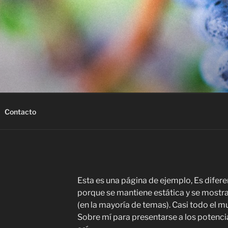
Contacto
Esta es una página de ejemplo, Es difere
porque se mantiene estática y se mostra
(en la mayoría de temas). Casi todo el
Sobre mí para presentarse a los potencia