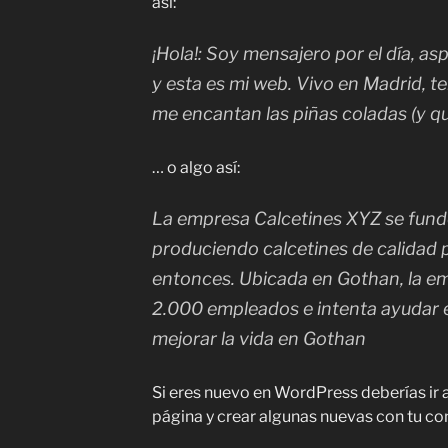
así:
¡Hola!: Soy mensajero por el día, as
y esta es mi web. Vivo en Madrid, t
me encantan las piñas coladas (y qu
… o algo así:
La empresa Calcetines XYZ se fundó
produciendo calcetines de calidad 
entonces. Ubicada en Gothan, la e
2.000 empleados e intenta ayudar 
mejorar la vida en Gothan
Si eres nuevo en WordPress deberías ir 
página y crear algunas nuevas con tu con